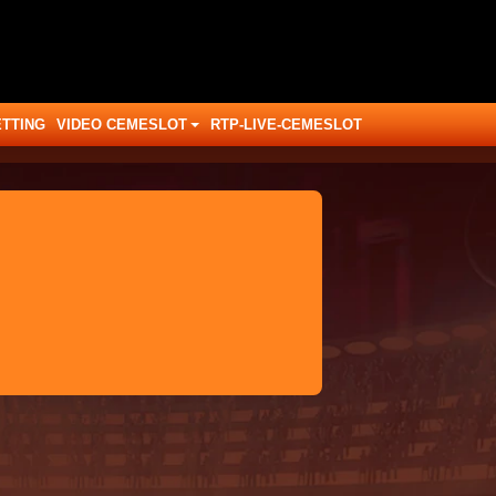
ETTING
VIDEO CEMESLOT
RTP-LIVE-CEMESLOT