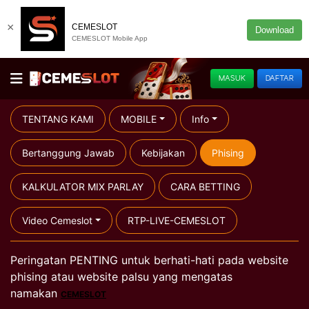
×
CEMESLOT
Download
CEMESLOT Mobile App
MASUK
DAFTAR
TENTANG KAMI
MOBILE
Info
Bertanggung Jawab
Kebijakan
Phising
KALKULATOR MIX PARLAY
CARA BETTING
Video Cemeslot
RTP-LIVE-CEMESLOT
Peringatan PENTING untuk berhati-hati pada website
phising atau website palsu yang mengatas
namakan
CEMESLOT