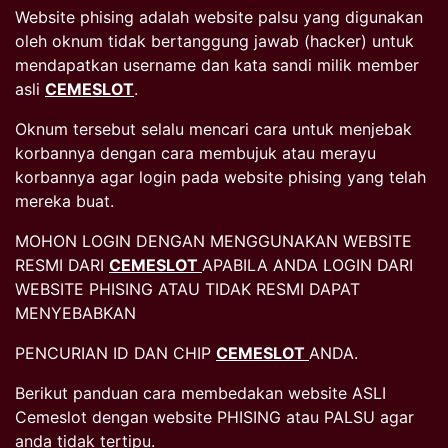
Website phising adalah website palsu yang digunakan
oleh oknum tidak bertanggung jawab (hacker) untuk
mendapatkan username dan kata sandi milik member
asli
CEMESLOT
.
Oknum tersebut selalu mencari cara untuk menjebak
korbannya dengan cara membujuk atau merayu
korbannya agar login pada website phising yang telah
mereka buat.
MOHON LOGIN DENGAN MENGGUNAKAN WEBSITE
RESMI DARI
CEMESLOT
APABILA ANDA LOGIN DARI
WEBSITE PHISING ATAU TIDAK RESMI DAPAT
MENYEBABKAN
PENCURIAN ID DAN CHIP
CEMESLOT
ANDA.
Berikut panduan cara membedakan website ASLI
Cemeslot dengan website PHISING atau PALSU agar
anda tidak tertipu.